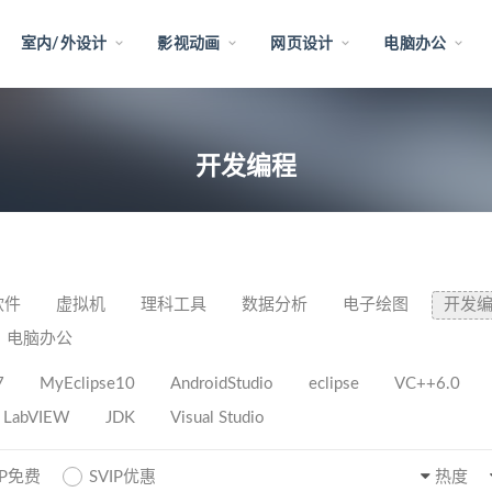
室内/外设计
影视动画
网页设计
电脑办公
开发编程
软件
虚拟机
理科工具
数据分析
电子绘图
开发
电脑办公
7
MyEclipse10
AndroidStudio
eclipse
VC++6.0
LabVIEW
JDK
Visual Studio
IP免费
SVIP优惠
热度