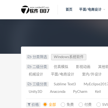
首页
平面/电商设计
分类筛选
Windows系统软件
二级分类
仿真模拟
影视动画
其他
机械设计
平面/电商设计
室内/外设计
三级分类
Sublime Text3
MyEclipse201
Unity3D
Anaconda
PyCharm
Keil
价格
全部
免费
付费
SV