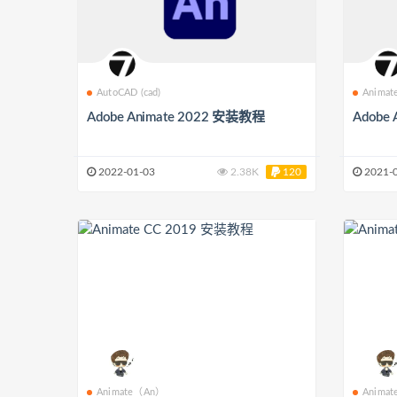
AutoCAD (cad)
Anima
Adobe Animate 2022 安装教程
Adobe
2022-01-03
2.38K
120
2021-
Animate（An）
Anima