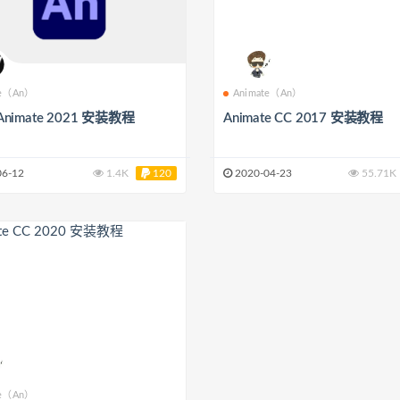
te（An）
Animate（An）
 Animate 2021 安装教程
Animate CC 2017 安装教程
06-12
1.4K
120
2020-04-23
55.71K
te（An）