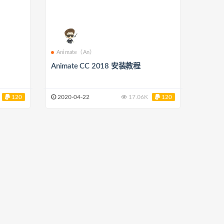
Animate（An）
Animate CC 2018 安装教程
120
2020-04-22
17.06K
120